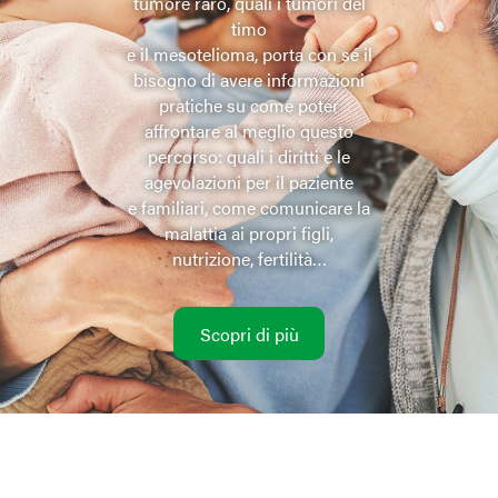
tumore raro, quali i tumori del
timo
e il mesotelioma, porta con sé il
bisogno di avere informazioni
pratiche su come poter
affrontare al meglio questo
percorso: quali i diritti e le
agevolazioni per il paziente
e familiari, come comunicare la
malattia ai propri figli,
nutrizione, fertilità…
Scopri di più