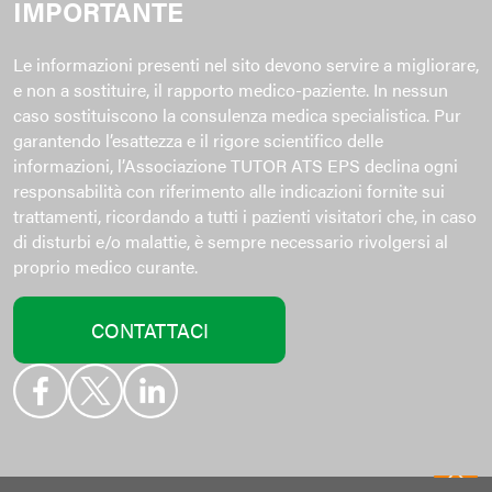
IMPORTANTE
Le informazioni presenti nel sito devono servire a migliorare,
e non a sostituire, il rapporto medico-paziente. In nessun
caso sostituiscono la consulenza medica specialistica. Pur
garantendo l’esattezza e il rigore scientifico delle
informazioni, l’Associazione TUTOR ATS EPS declina ogni
responsabilità con riferimento alle indicazioni fornite sui
trattamenti, ricordando a tutti i pazienti visitatori che, in caso
di disturbi e/o malattie, è sempre necessario rivolgersi al
proprio medico curante.
CONTATTACI