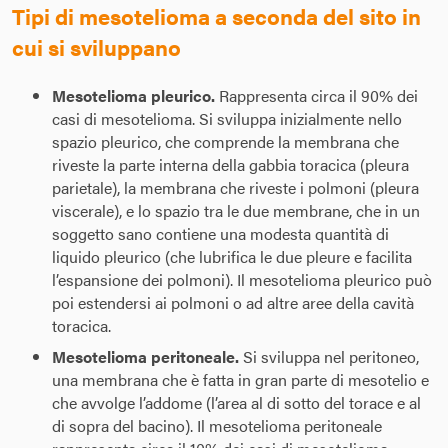
Tipi di mesotelioma a seconda del sito in
cui si sviluppano
M
esotelioma pleurico.
Rappresenta circa il 90% dei
casi di mesotelioma. Si sviluppa inizialmente nello
spazio pleurico, che comprende la membrana che
riveste la parte interna della gabbia toracica (pleura
parietale), la membrana che riveste i polmoni (pleura
viscerale), e lo spazio tra le due membrane, che in un
soggetto sano contiene una modesta quantità di
liquido pleurico (che lubrifica le due pleure e facilita
l’espansione dei polmoni). Il mesotelioma pleurico può
poi estendersi ai polmoni o ad altre aree della cavità
toracica.
M
esotelioma peritoneale.
Si sviluppa nel peritoneo,
una membrana che è fatta in gran parte di mesotelio e
che avvolge l’addome (l’area al di sotto del torace e al
di sopra del bacino). Il mesotelioma peritoneale