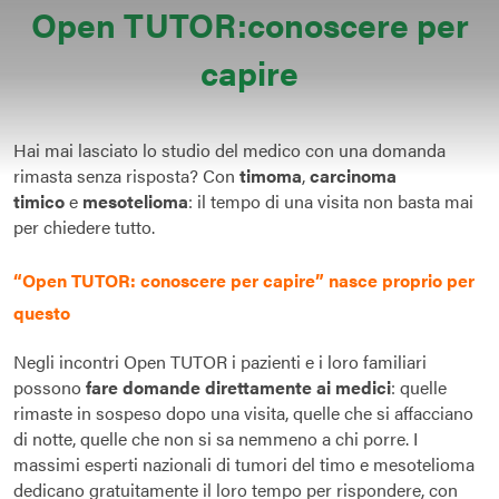
Open TUTOR:
conoscere per
capire
Hai mai lasciato lo studio del medico con una domanda
rimasta senza risposta? Con
timoma
,
carcinoma
timico
e
mesotelioma
: il tempo di una visita non basta mai
per chiedere tutto.
“Open TUTOR: conoscere per capire” nasce proprio per
questo
Negli incontri Open TUTOR i pazienti e i loro familiari
possono
fare domande direttamente ai medici
: quelle
rimaste in sospeso dopo una visita, quelle che si affacciano
di notte, quelle che non si sa nemmeno a chi porre. I
massimi esperti nazionali di tumori del timo e mesotelioma
dedicano gratuitamente il loro tempo per rispondere, con