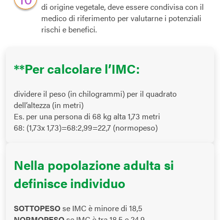
di origine vegetale, deve essere condivisa con il
medico di riferimento per valutarne i potenziali
rischi e benefici.
**Per calcolare l’IMC:
dividere il peso (in chilogrammi) per il quadrato
dell’altezza (in metri)
Es. per una persona di 68 kg alta 1,73 metri
68: (1,73x 1,73)=68:2,99=22,7 (normopeso)
Nella popolazione adulta si
definisce individuo
SOTTOPESO
se IMC è minore di 18,5
NORMOPESO
se IMC è tra 18,5 e 24,9