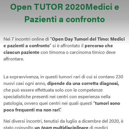
Open TUTOR 2020
Medici e
Pazienti a confronto
Nei 7 incontri online di “
Open Day Tumori del Timo:
Medici
e pazienti a confronto
” si è affrontato il
percorso che
ciascun paziente
con timoma o carcinoma timico deve
affrontare.
La sopravvivenza, in questi tumori rari di cui si contano 230
nuovi casi ogni anno,
dipende da una corretta diagnosi,
che può essere effettuata solo con le competenze
specialistiche presenti nei centri con esperienza nella
patologia, ovvero quei centri nei quali questi “
tumori sono
poco frequenti ma non rari
”.
Nei diversi incontri, tenutisi da luglio a dicembre del 2020, è
stato coinvolto
un
team
multidisciplinare
di medici