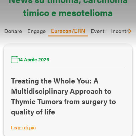
timico
e mesotelioma
Euracan/ERN
Donare
Engage
Eventi
Incontri A
14 Aprile 2026
Treating the Whole You: A
Multidisciplinary Approach to
Thymic Tumors from surgery to
quality of life
Leggi di più