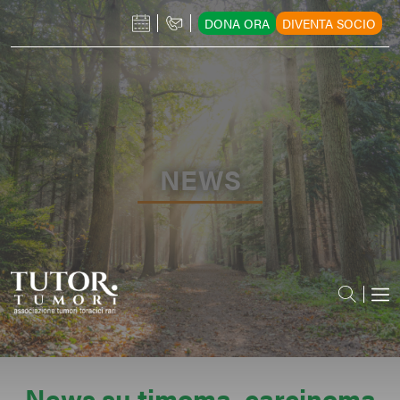
DONA ORA
DIVENTA SOCIO
NEWS
News su timoma, carcinoma