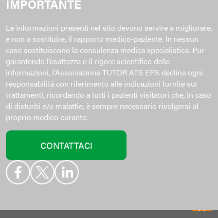
IMPORTANTE
Le informazioni presenti nel sito devono servire a migliorare,
e non a sostituire, il rapporto medico-paziente. In nessun
caso sostituiscono la consulenza medica specialistica. Pur
garantendo l’esattezza e il rigore scientifico delle
informazioni, l’Associazione TUTOR ATS EPS declina ogni
responsabilità con riferimento alle indicazioni fornite sui
trattamenti, ricordando a tutti i pazienti visitatori che, in caso
di disturbi e/o malattie, è sempre necessario rivolgersi al
proprio medico curante.
CONTATTACI