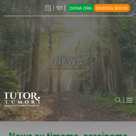
DONA ORA
DIVENTA SOCIO
NEWS
News su timoma, carcinoma